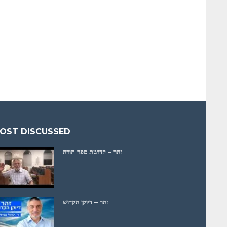
OST DISCUSSED
זהר – קדושת ספר תורה
זהר – דיוקן הקדוש