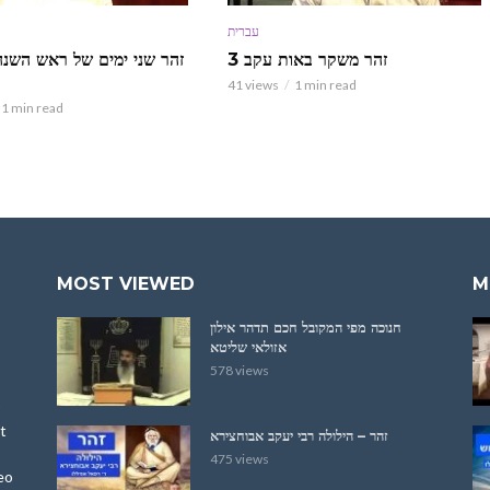
עברית
זהר משקר באות עקב 3
זהר שני ימים של ראש השנה
41 views
1 min read
1 min read
MOST VIEWED
M
חנוכה מפי המקובל חכם תדהר אילון
אזולאי שליטא
578 views
t
זהר – הילולה רבי יעקב אבוחצירא
475 views
eo