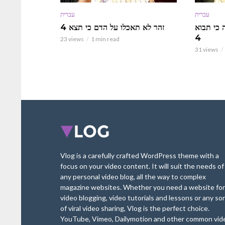
עברית
עברית
 כי תבוא
זהר לא תאכלו על הדם כי תצא 4
4
23 views
1 min read
31 views
Vlog is a carefully crafted WordPress theme with a
focus on your video content. It will suit the needs of
any personal video blog, all the way to complex
magazine websites. Whether you need a website for
video blogging, video tutorials and lessons or any sor
of viral video sharing, Vlog is the perfect choice.
YouTube, Vimeo, Dailymotion and other common vid