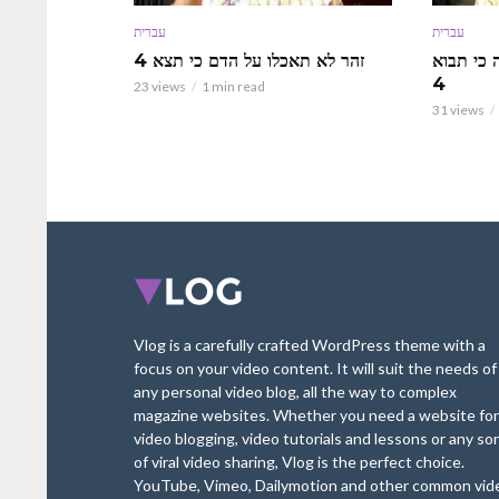
עברית
עברית
 כי תבוא
זהר לא תאכלו על הדם כי תצא 4
4
23 views
1 min read
31 views
Vlog is a carefully crafted WordPress theme with a
focus on your video content. It will suit the needs of
any personal video blog, all the way to complex
magazine websites. Whether you need a website for
video blogging, video tutorials and lessons or any sor
of viral video sharing, Vlog is the perfect choice.
YouTube, Vimeo, Dailymotion and other common vid