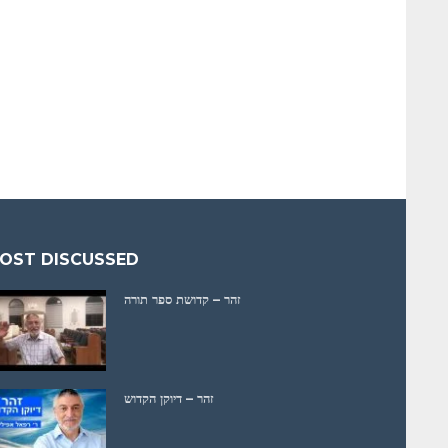
OST DISCUSSED
זהר – קדושת ספר תורה
זהר – דיוקן הקדוש