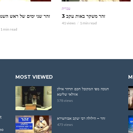
עברית
זהר משקר באות עקב 3
זהר שני ימים של ראש השנה
41 views
1 min read
1 min read
MOST VIEWED
M
חנוכה מפי המקובל חכם תדהר אילון
אזולאי שליטא
578 views
t
זהר – הילולה רבי יעקב אבוחצירא
475 views
eo