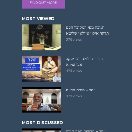
FIND OUT MORE
MOST VIEWED
חנוכה מפי המקובל חכם
תדהר אילון אזולאי שליטא
578 views
זהר – הילולה רבי יעקב
אבוחצירא
475 views
זהר – מידת הכעס
373 views
MOST DISCUSSED
זהר – קדושת ספר תורה