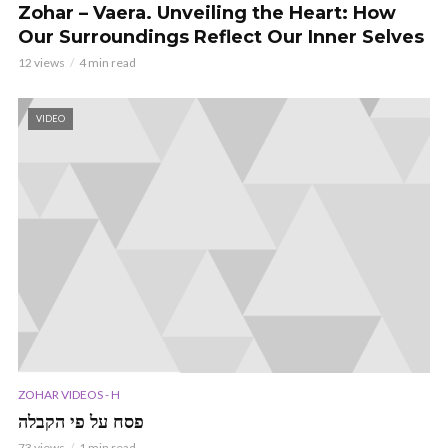
Zohar – Vaera. Unveiling the Heart: How
Our Surroundings Reflect Our Inner Selves
12 views
4 min read
VIDEO
ZOHAR VIDEOS - H
פסח על פי הקבלה
73 views
1 min read