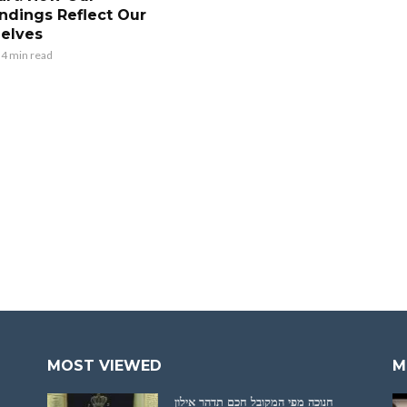
ndings Reflect Our
Selves
4 min read
MOST VIEWED
M
חנוכה מפי המקובל חכם תדהר אילון