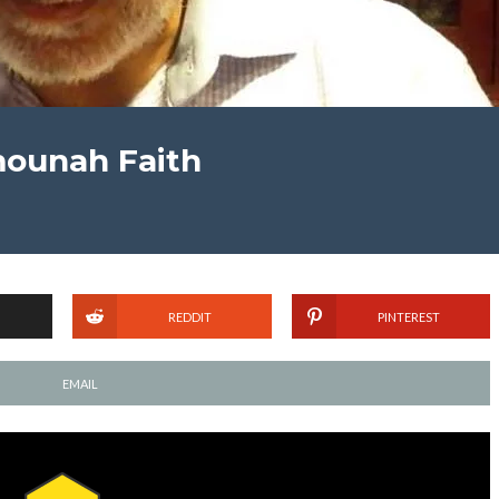
mounah Faith
REDDIT
PINTEREST
EMAIL