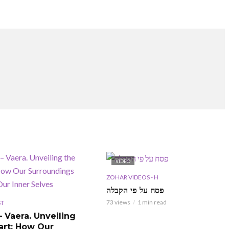
VIDEO
ZOHAR VIDEOS - H
פסח על פי הקבלה
73 views
1 min read
ST
– Vaera. Unveiling
art: How Our