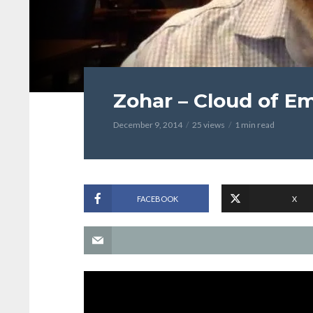
Zohar – Cloud of E
December 9, 2014
25 views
1 min read
FACEBOOK
X