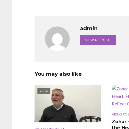
.
admin
VIEW ALL POSTS
You may also like
VIDEO
VIDEO PO
Zohar 
the He