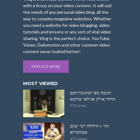
with a focus on your video content. It will suit
the needs of any personal video blog, all the
way to complex magazine websites. Whether
you need a website for video blogging, video
tutorials and lessons or any sort of viral video
sharing, Vlog is the perfect choice. YouTube,
Vimeo, Dailymotion and other common video
content never looked better!
FIND OUT MORE
MOST VIEWED
חנוכה מפי המקובל חכם
תדהר אילון אזולאי שליטא
578 views
זהר – הילולה רבי יעקב
אבוחצירא
475 views