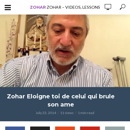
ZOHAR
ZOHAR – VIDEOS, LESSONS
Zohar Eloigne toi de celui qui brule
son ame
July 23, 2014
11 views
1 min read