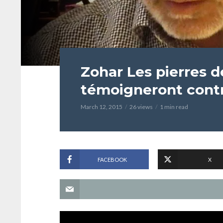
Zohar Les pierres d
témoigneront contr
March 12, 2015
26 views
1 min read
FACEBOOK
X