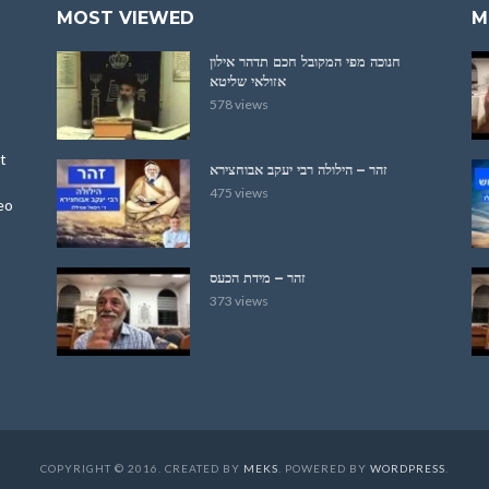
MOST VIEWED
M
חנוכה מפי המקובל חכם תדהר אילון
אזולאי שליטא
578 views
t
זהר – הילולה רבי יעקב אבוחצירא
475 views
eo
זהר – מידת הכעס
373 views
COPYRIGHT © 2016. CREATED BY
MEKS
. POWERED BY
WORDPRESS
.