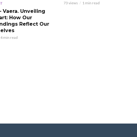
73 views
1 min read
ST
– Vaera. Unveiling
art: How Our
ndings Reflect Our
Selves
4 min read