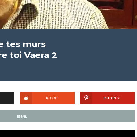
e tes murs
e toi Vaera 2
REDDIT
PINTEREST
EMAIL