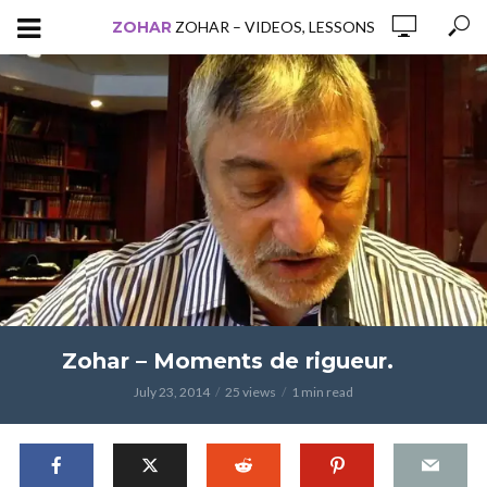
ZOHAR
ZOHAR – VIDEOS, LESSONS
Zohar – Moments de rigueur.
July 23, 2014
25 views
1 min read