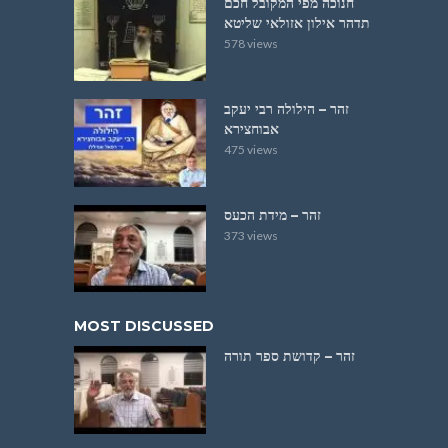
חנוכה מפי המקובל חכם
תדהר אילון אזולאי שליטא
578 views
זהר – הילולה רבי יעקב
אבוחצירא
475 views
זהר – מידת הכעס
373 views
MOST DISCUSSED
זהר – קדושת ספר תורה