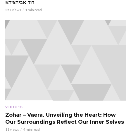
דוד אביחצירא
251 views
1 min read
VIDEO POST
Zohar – Vaera. Unveiling the Heart: How
Our Surroundings Reflect Our Inner Selves
11 views
4 min read