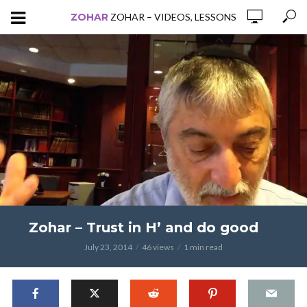
ZOHAR
ZOHAR – VIDEOS, LESSONS
Zohar – Trust in H’ and do good
July 23, 2014
46 views
1 min read